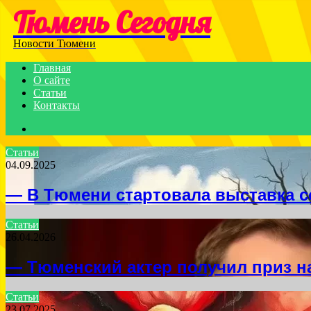
Тюмень Сегодня
Menu
Новости Тюмени
Главная
О сайте
Статьи
Контакты
Search
for
Статьи
04.09.2025
— В Тюмени стартовала выставка с
Статьи
26.04.2026
— Тюменский актер получил приз н
Статьи
23.07.2025