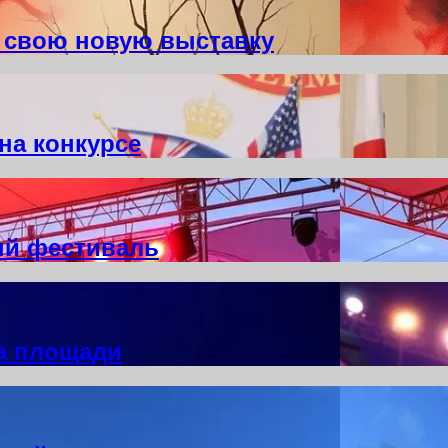
 свою новую выставку
на конкурсе
ый фестиваль
а площади