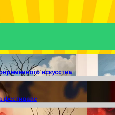
овременного искусства
а фестивале