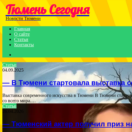
Тюмень Сегодня
Menu
Новости Тюмени
Главная
О сайте
Статьи
Контакты
Search
for
Статьи
04.09.2025
— В Тюмени стартовала выставка с
Выставка современного искусства в Тюмени В Тюмени стартова
со всего мира.…
Статьи
26.04.2026
— Тюменский актер получил приз н