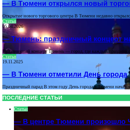
— В Тюмени открылся новый торго
Открытие нового торгового центра В Тюмени недавно открыл
Статьи
05.04.2026
— Тюмень: праздничный концерт н
Праздничный концерт Тюмень — город, где каждый праздник с
Статьи
19.11.2025
— В Тюмени отметили День города
Праздничный парад В этом году День города в Тюмени началс
ПОСЛЕДНИЕ СТАТЬИ
Статьи
— В центре Тюмени произошло 