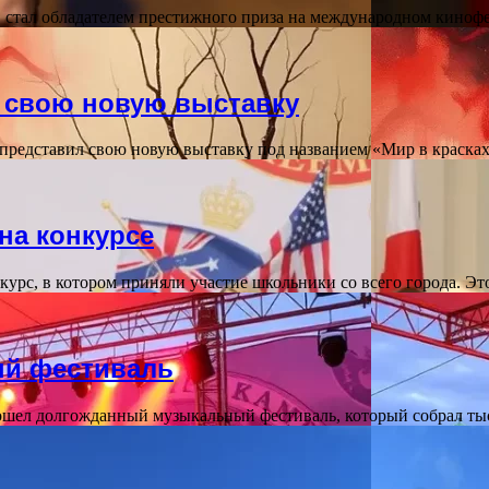
в стал обладателем престижного приза на международном киноф
 свою новую выставку
редставил свою новую выставку под названием «Мир в красках
на конкурсе
курс, в котором приняли участие школьники со всего города. Э
ый фестиваль
ошел долгожданный музыкальный фестиваль, который собрал т