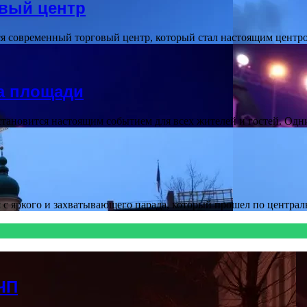
вый центр
ся современный торговый центр, который стал настоящим цент
а площади
тановится настоящим событием для всех жителей и гостей. Од
я с яркого и захватывающего парада, который прошел по центр
ЧП