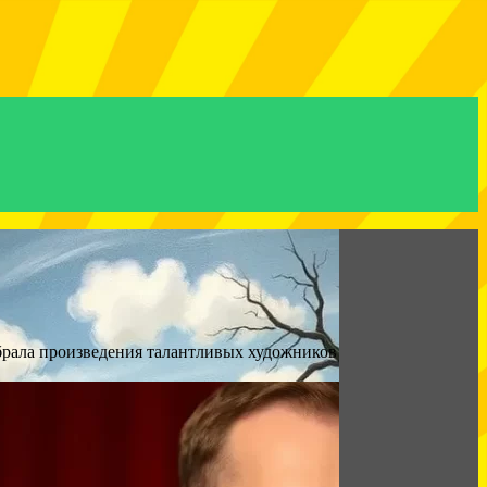
брала произведения талантливых художников