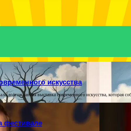
овременного искусства
ла долгожданная выставка современного искусства, которая со
а фестивале