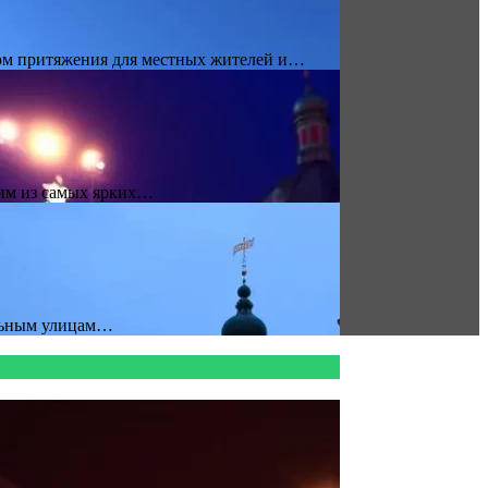
ром притяжения для местных жителей и…
ним из самых ярких…
альным улицам…