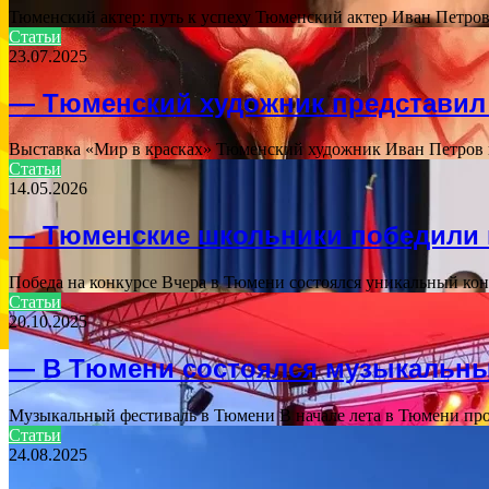
Тюменский актер: путь к успеху Тюменский актер Иван Петро
Статьи
23.07.2025
— Тюменский художник представил
Выставка «Мир в красках» Тюменский художник Иван Петров п
Статьи
14.05.2026
— Тюменские школьники победили 
Победа на конкурсе Вчера в Тюмени состоялся уникальный кон
Статьи
20.10.2025
— В Тюмени состоялся музыкальн
Музыкальный фестиваль в Тюмени В начале лета в Тюмени пр
Статьи
24.08.2025