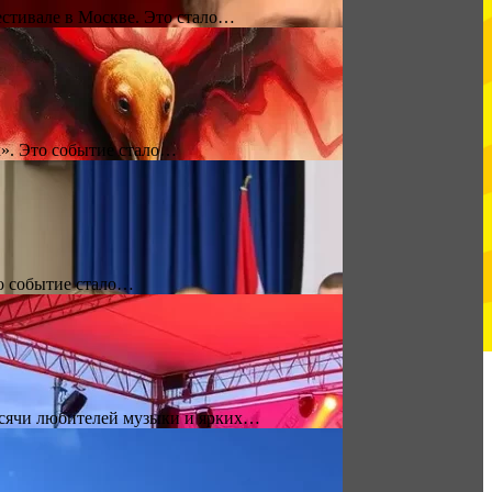
естивале в Москве. Это стало…
». Это событие стало…
то событие стало…
ысячи любителей музыки и ярких…